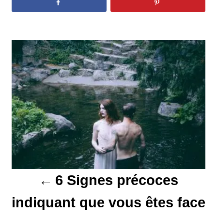
N
a
v
i
g
a
t
6 Signes précoces
i
indiquant que vous êtes face
o