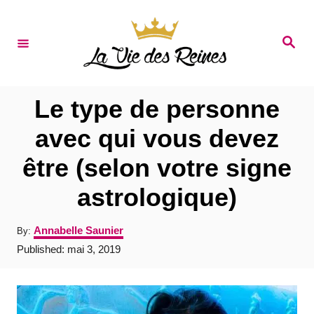
S
k
S
e
i
a
r
p
c
t
h
Le type de personne
o
avec qui vous devez
C
être (selon votre signe
o
n
astrologique)
t
A
Annabelle Saunier
By:
e
u
P
Published:
mai 3, 2019
t
n
o
h
s
t
o
t
r
e