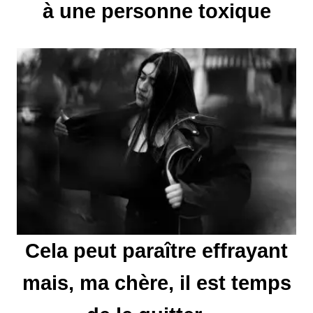
à une personne toxique
n
d
e
l
’
a
r
t
Cela peut paraître effrayant
i
mais, ma chère, il est temps
c
l