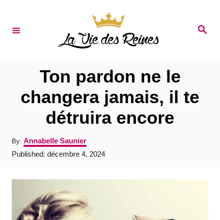
S
k
S
e
i
a
r
p
c
t
h
Ton pardon ne le
o
changera jamais, il te
C
détruira encore
o
n
A
Annabelle Saunier
By:
t
u
P
Published:
décembre 4, 2024
t
e
o
h
s
o
n
t
r
e
t
d
o