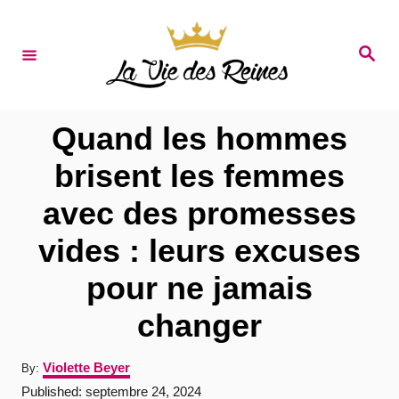
S
k
S
e
i
a
r
p
c
t
h
Quand les hommes
o
brisent les femmes
C
avec des promesses
o
n
vides : leurs excuses
t
pour ne jamais
e
changer
n
t
A
Violette Beyer
By:
u
P
Published:
septembre 24, 2024
t