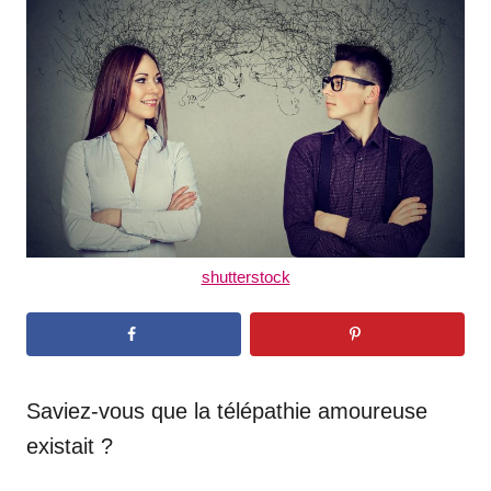
d
o
n
shutterstock
Saviez-vous que la télépathie amoureuse
existait ?