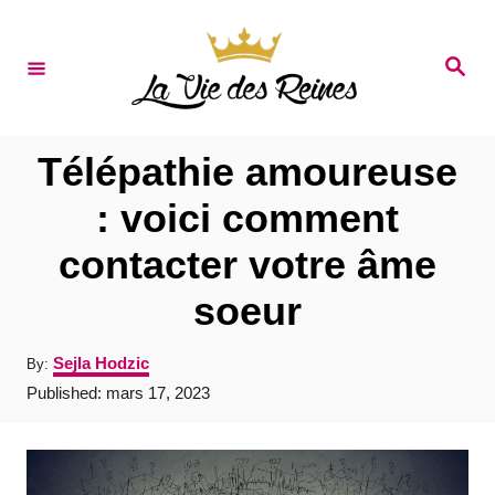
S
k
S
e
i
a
r
p
c
t
h
Télépathie amoureuse
o
: voici comment
C
contacter votre âme
o
n
soeur
t
A
Sejla Hodzic
By:
e
u
P
Published:
mars 17, 2023
t
n
o
h
s
t
o
t
r
e