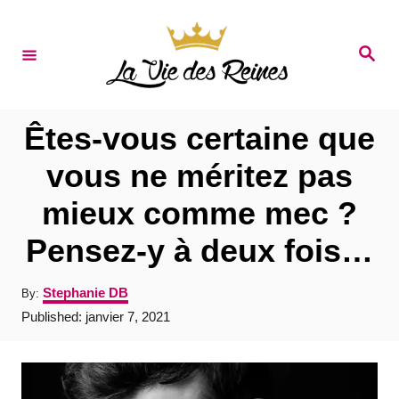
S
k
S
e
i
a
r
p
c
t
h
Êtes-vous certaine que
o
vous ne méritez pas
C
mieux comme mec ?
o
n
Pensez-y à deux fois…
t
A
Stephanie DB
By:
e
u
P
Published:
janvier 7, 2021
t
n
o
h
s
t
o
t
r
e