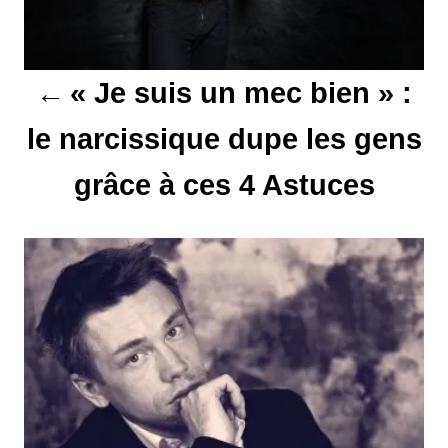
a
t
« Je suis un mec bien » :
i
le narcissique dupe les gens
o
grâce à ces 4 Astuces
n
d
e
l
’
a
r