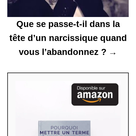
t
Que se passe-t-il dans la
i
tête d’un narcissique quand
c
l
vous l’abandonnez ?
e