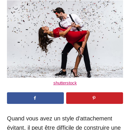
t
r
e
d
o
n
shutterstock
Quand vous avez un style d’attachement
évitant, il peut être difficile de construire une