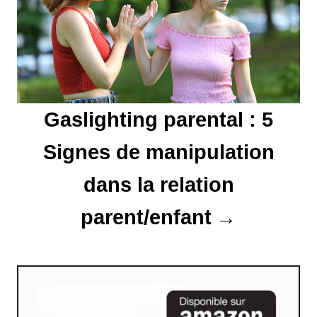
a
r
t
Gaslighting parental : 5
i
Signes de manipulation
c
l
dans la relation
e
parent/enfant