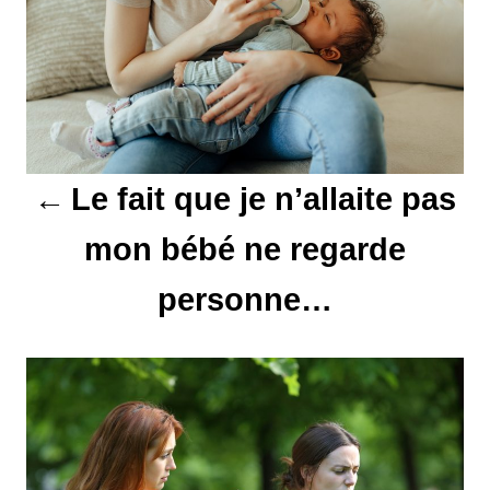
i
g
a
t
Le fait que je n’allaite pas
i
mon bébé ne regarde
o
personne…
n
d
e
l
’