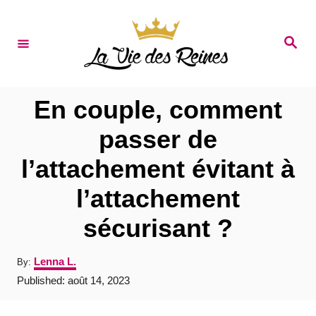
S
k
S
e
i
a
r
p
c
t
h
En couple, comment
o
passer de
C
l’attachement évitant à
o
n
l’attachement
t
sécurisant ?
e
n
A
Lenna L.
By:
u
t
P
Published:
août 14, 2023
t
o
h
s
o