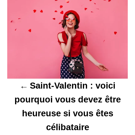
a
v
i
g
a
t
Saint-Valentin : voici
i
pourquoi vous devez être
o
heureuse si vous êtes
n
d
célibataire