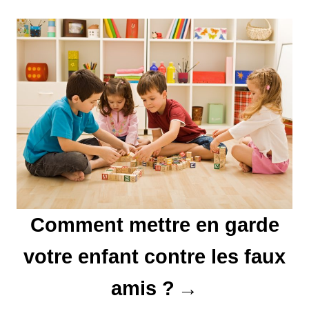
e
l
’
a
r
t
i
c
Comment mettre en garde
l
votre enfant contre les faux
e
amis ?