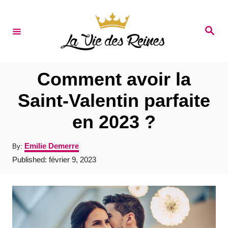
S
k
S
e
i
a
r
p
c
t
h
Comment avoir la
o
Saint-Valentin parfaite
C
en 2023 ?
o
n
A
Emilie Demerre
By:
t
u
P
Published:
février 9, 2023
t
e
o
h
s
o
n
t
r
e
t
d
o