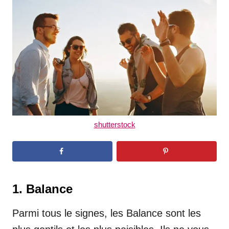
d
o
n
shutterstock
1. Balance
Parmi tous le signes, les Balance sont les