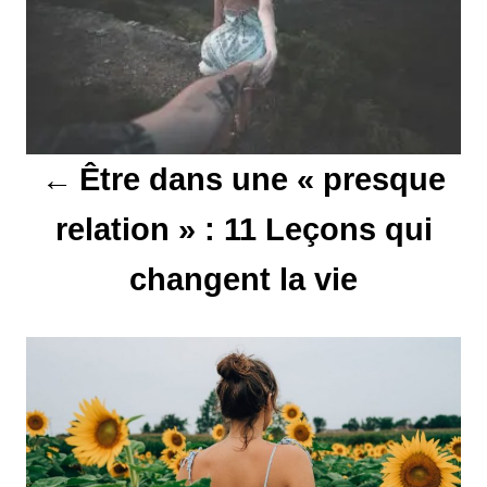
i
g
a
t
Être dans une « presque
i
relation » : 11 Leçons qui
o
changent la vie
n
d
e
l
’