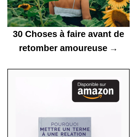
a
r
30 Choses à faire avant de
t
i
retomber amoureuse
c
l
e