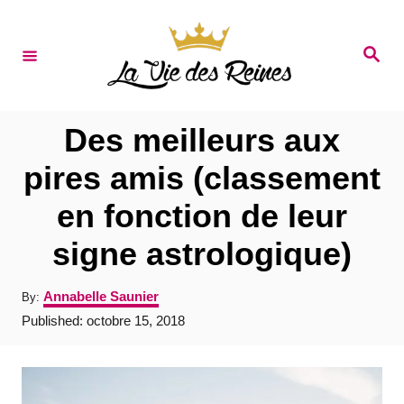
S
k
S
e
i
a
r
p
c
t
h
Des meilleurs aux
o
pires amis (classement
C
en fonction de leur
o
n
signe astrologique)
t
A
Annabelle Saunier
By:
e
u
P
Published:
octobre 15, 2018
t
n
o
h
s
t
o
t
r
e