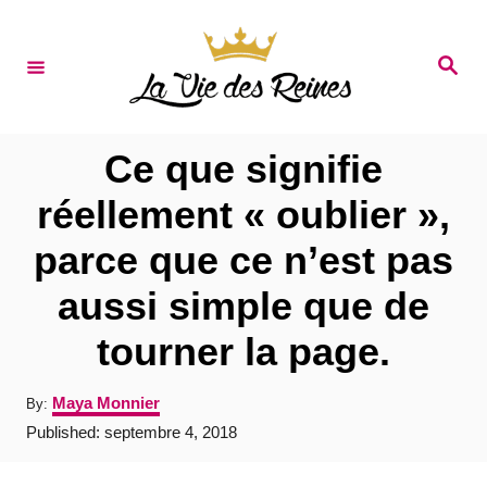
S
k
S
e
i
a
r
p
c
t
h
Ce que signifie
o
réellement « oublier »,
C
parce que ce n’est pas
o
n
aussi simple que de
t
tourner la page.
e
n
A
Maya Monnier
By:
u
t
P
Published:
septembre 4, 2018
t
o
h
s
o