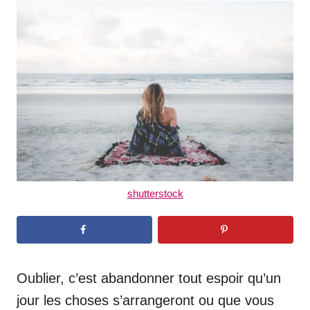
t
r
e
d
o
n
shutterstock
Oublier, c’est abandonner tout espoir qu’un
jour les choses s’arrangeront ou que vous