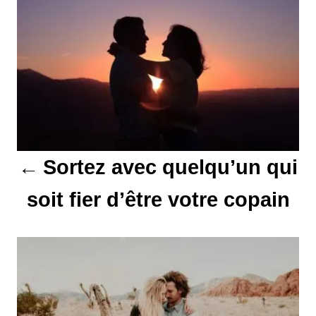
v
i
g
a
t
Sortez avec quelqu’un qui
i
soit fier d’être votre copain
o
n
d
e