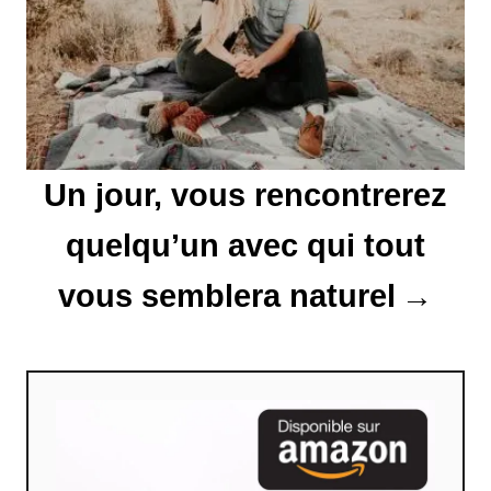
l
’
a
r
Un jour, vous rencontrerez
t
quelqu’un avec qui tout
i
vous semblera naturel
c
l
e