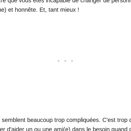
être que vous êtes incapable de changer de personn
e) et honnête. Et, tant mieux !
 semblent beaucoup trop compliquées. C’est trop d
r d’aider un ou une ami(e) dans le besoin quand