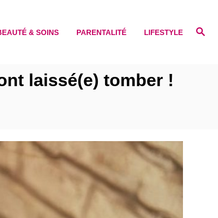
S
BEAUTÉ & SOINS
PARENTALITÉ
LIFESTYLE
e
a
r
c
h
nt laissé(e) tomber !