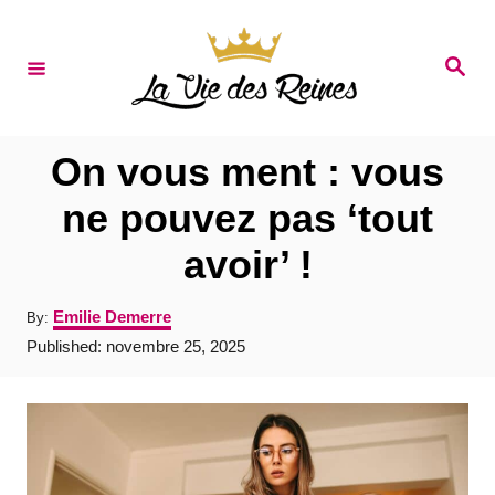
S
k
S
e
i
a
r
p
c
t
h
On vous ment : vous
o
ne pouvez pas ‘tout
C
avoir’ !
o
n
A
Emilie Demerre
By:
t
u
P
Published:
novembre 25, 2025
t
e
o
h
s
o
n
t
r
e
t
d
o