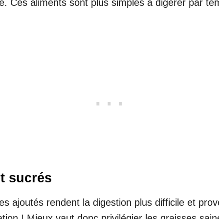
. Ces aliments sont plus simples à digérer par t
et sucrés
es ajoutés rendent la digestion plus difficile et pr
tation ! Mieux vaut donc privilégier les graisses s