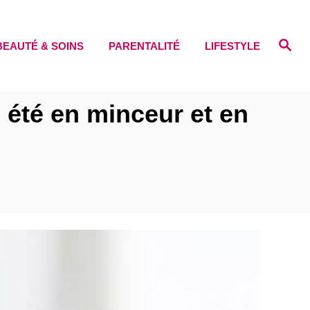
S
BEAUTÉ & SOINS
PARENTALITÉ
LIFESTYLE
e
a
r
c
h
 été en minceur et en