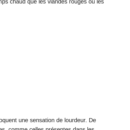
emps chaud que les viandes rouges ou les
ovoquent une sensation de lourdeur. De
aines, comme celles présentes dans les