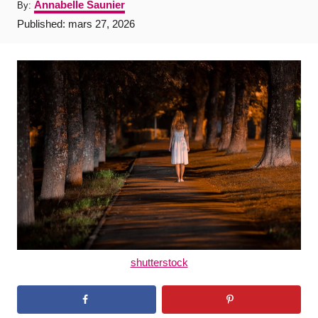
A
Annabelle Saunier
By:
u
P
Published:
mars 27, 2026
t
o
h
s
o
t
r
e
d
o
n
shutterstock