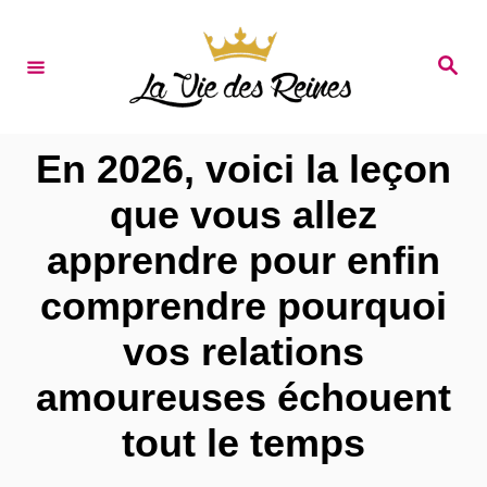
S
k
S
e
i
a
r
p
c
t
h
En 2026, voici la leçon
o
que vous allez
C
apprendre pour enfin
o
n
comprendre pourquoi
t
vos relations
e
amoureuses échouent
n
tout le temps
t