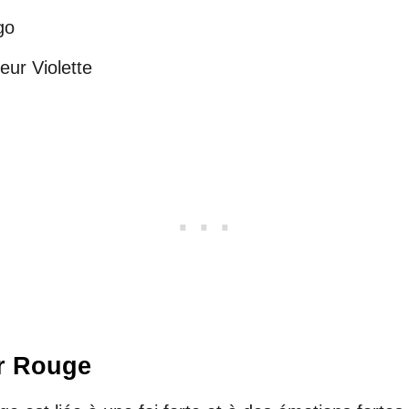
go
eur Violette
ur Rouge