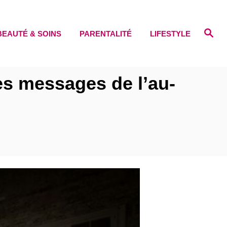
S
BEAUTÉ & SOINS
PARENTALITÉ
LIFESTYLE
e
a
r
c
h
es messages de l’au-