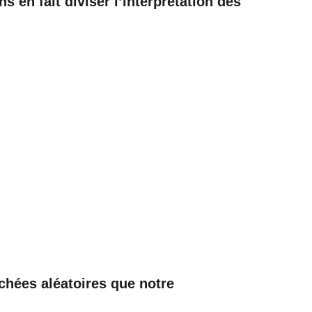
 en fait diviser l’interprétation des
chées aléatoires que notre