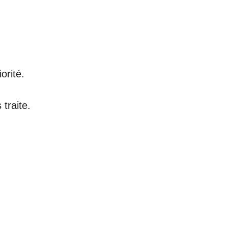
orité.
traite.