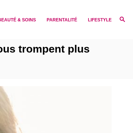
S
BEAUTÉ & SOINS
PARENTALITÉ
LIFESTYLE
e
a
r
c
h
ous trompent plus