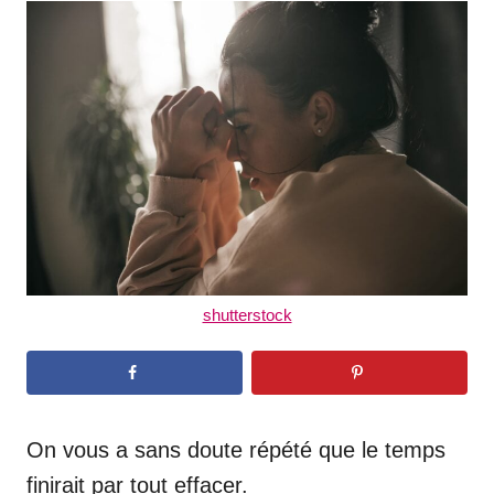
t
r
e
d
o
n
shutterstock
On vous a sans doute répété que le temps
finirait par tout effacer.