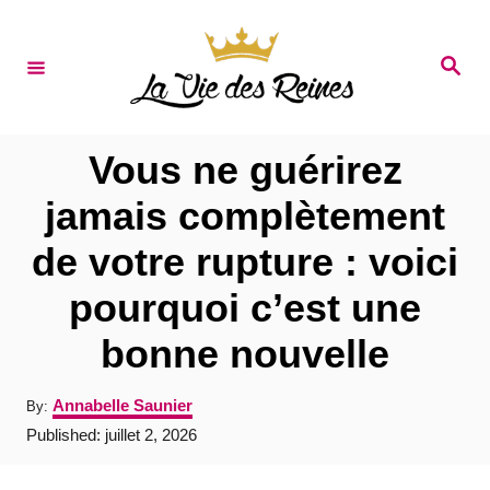
S
k
S
e
i
a
r
p
c
t
h
Vous ne guérirez
o
jamais complètement
C
de votre rupture : voici
o
n
pourquoi c’est une
t
bonne nouvelle
e
n
A
Annabelle Saunier
By:
u
t
P
Published:
juillet 2, 2026
t
o
h
s
o