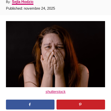
A
Sejla Hodzic
By:
u
P
Published:
novembre 24, 2025
t
o
h
s
o
t
r
e
d
o
n
shutterstock