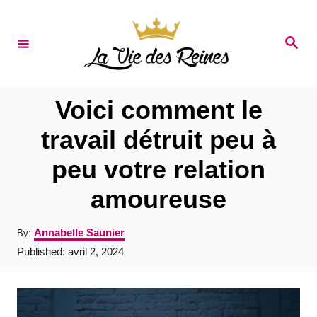
S
k
S
e
i
a
r
p
c
t
h
Voici comment le
o
travail détruit peu à
C
peu votre relation
o
n
amoureuse
t
A
Annabelle Saunier
By:
e
u
P
Published:
avril 2, 2024
t
n
o
h
s
t
o
t
r
e