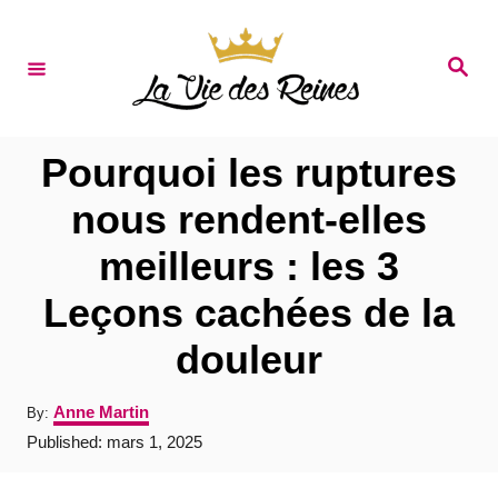
S
k
S
e
i
a
r
p
c
t
h
Pourquoi les ruptures
o
nous rendent-elles
C
meilleurs : les 3
o
n
Leçons cachées de la
t
douleur
e
n
A
Anne Martin
By:
u
t
P
Published:
mars 1, 2025
t
o
h
s
o