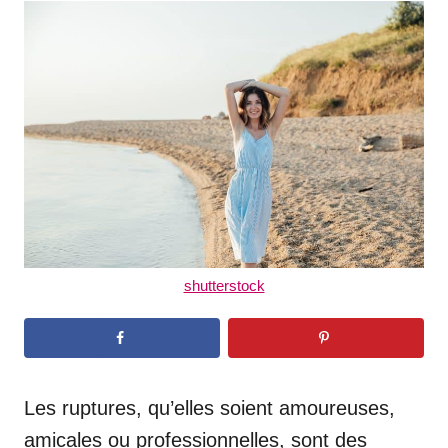
t
r
e
d
o
n
shutterstock
Les ruptures, qu’elles soient amoureuses,
amicales ou professionnelles, sont des