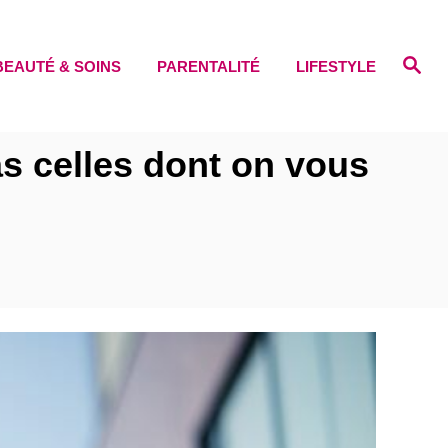
S
BEAUTÉ & SOINS
PARENTALITÉ
LIFESTYLE
e
a
r
c
h
as celles dont on vous