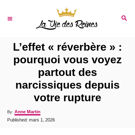
S
k
S
e
i
a
r
p
c
t
h
L’effet « réverbère » :
o
pourquoi vous voyez
C
partout des
o
n
narcissiques depuis
t
votre rupture
e
n
A
Anne Martin
By:
u
t
P
Published:
mars 1, 2026
t
o
h
s
o