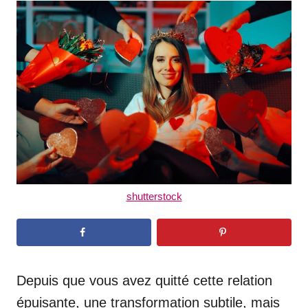
t
r
e
d
o
n
shutterstock
Depuis que vous avez quitté cette relation
épuisante, une transformation subtile, mais