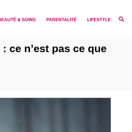
S
BEAUTÉ & SOINS
PARENTALITÉ
LIFESTYLE
e
a
r
c
h
r : ce n’est pas ce que