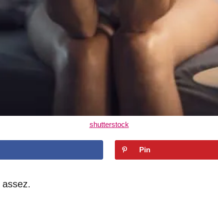
shutterstock
Pin
s assez.