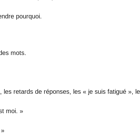
rendre pourquoi.
 des mots.
les retards de réponses, les « je suis fatigué », les
est moi. »
 »