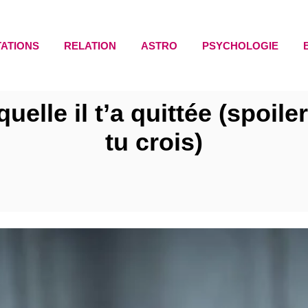
TATIONS
RELATION
ASTRO
PSYCHOLOGIE
uelle il t’a quittée (spoile
tu crois)