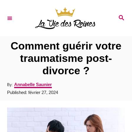
S
k
S
e
i
a
r
p
c
t
h
Comment guérir votre
o
traumatisme post-
C
divorce ?
o
n
A
Annabelle Saunier
By:
t
u
P
Published:
février 27, 2024
t
e
o
h
s
o
n
t
r
e
t
d
o