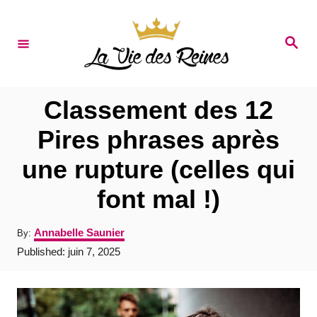
S
k
S
e
i
a
r
p
c
t
h
Classement des 12
o
Pires phrases après
C
une rupture (celles qui
o
n
font mal !)
t
A
Annabelle Saunier
By:
e
u
P
Published:
juin 7, 2025
t
n
o
h
s
t
o
t
r
e