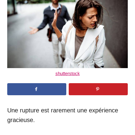
d
o
n
shutterstock
Une rupture est rarement une expérience
gracieuse.