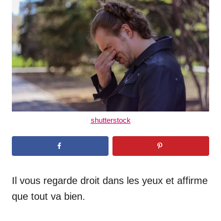
d
o
n
shutterstock
Il vous regarde droit dans les yeux et affirme
que tout va bien.