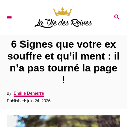
S
k
S
e
i
a
r
p
c
t
h
6 Signes que votre ex
o
souffre et qu’il ment : il
C
n’a pas tourné la page
o
n
!
t
A
Emilie Demerre
By:
e
u
P
Published:
juin 24, 2026
t
n
o
h
s
t
o
t
r
e