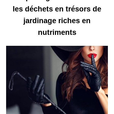
les déchets en trésors de
n
d
jardinage riches en
e
nutriments
l
’
a
r
t
i
c