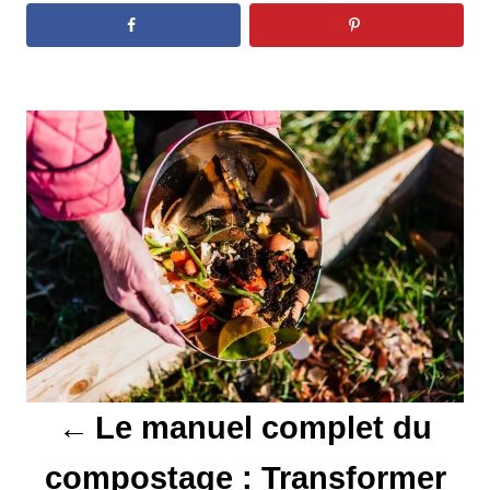
N
a
v
i
g
a
t
Le manuel complet du
i
compostage : Transformer
o