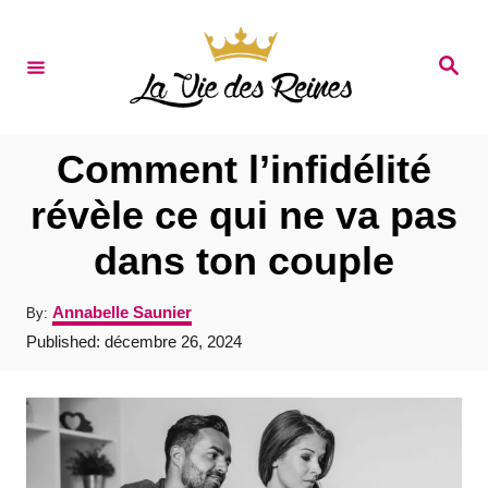
S
k
S
e
i
a
r
p
c
t
h
Comment l’infidélité
o
révèle ce qui ne va pas
C
dans ton couple
o
n
A
Annabelle Saunier
By:
t
u
P
Published:
décembre 26, 2024
t
e
o
h
s
o
n
t
r
e
t
d
o