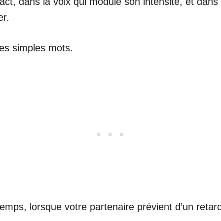
ontact, dans la voix qui module son intensité, et da
er.
des simples mots.
 temps, lorsque votre partenaire prévient d’un ret