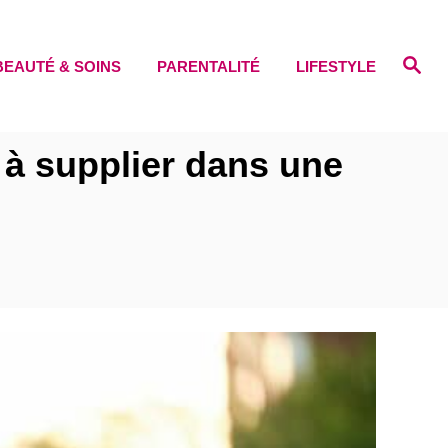
S
BEAUTÉ & SOINS
PARENTALITÉ
LIFESTYLE
e
a
r
c
h
 à supplier dans une