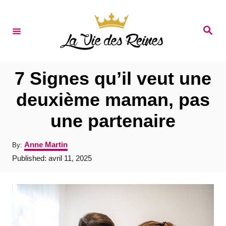
S
k
S
e
i
a
r
p
c
t
h
7 Signes qu’il veut une
o
deuxième maman, pas
C
une partenaire
o
n
A
Anne Martin
By:
t
u
P
Published:
avril 11, 2025
t
e
o
h
s
o
n
t
r
e
t
d
o