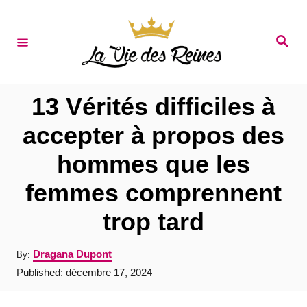
S
k
S
e
i
a
r
p
c
t
h
13 Vérités difficiles à
o
accepter à propos des
C
hommes que les
o
n
femmes comprennent
t
trop tard
e
n
A
Dragana Dupont
By:
u
t
P
Published:
décembre 17, 2024
t
o
h
s
o