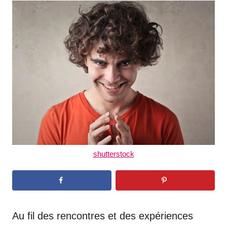
t
r
e
d
o
n
shutterstock
Au fil des rencontres et des expériences