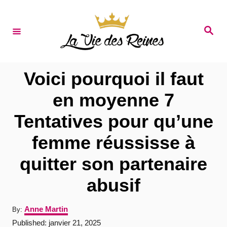
S
k
S
e
i
a
r
p
c
t
h
Voici pourquoi il faut
o
en moyenne 7
C
Tentatives pour qu’une
o
n
femme réussisse à
t
quitter son partenaire
e
abusif
n
t
A
Anne Martin
By:
u
P
Published:
janvier 21, 2025
t