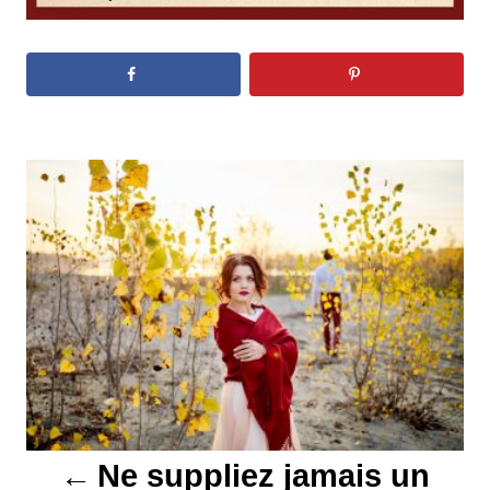
N
a
v
i
g
a
t
Ne suppliez jamais un
i