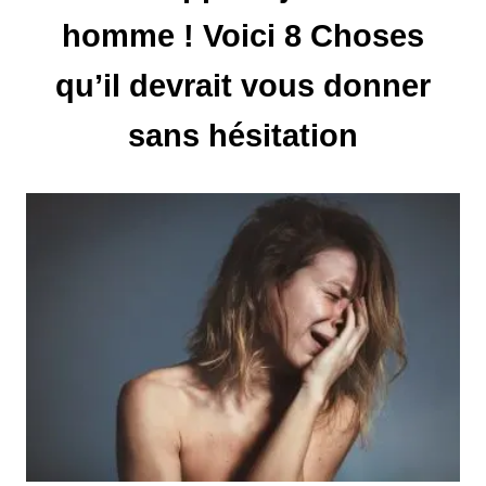
homme ! Voici 8 Choses
o
qu’il devrait vous donner
n
d
sans hésitation
e
l
’
a
r
t
i