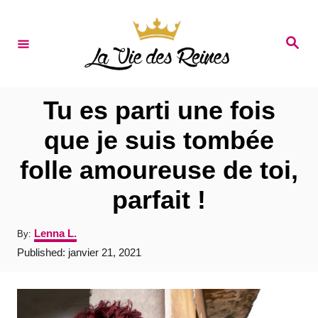
S
k
S
e
i
a
r
p
c
t
h
Tu es parti une fois
o
que je suis tombée
C
folle amoureuse de toi,
o
n
parfait !
t
A
Lenna L.
By:
e
u
P
Published:
janvier 21, 2021
t
n
o
h
s
t
o
t
r
e