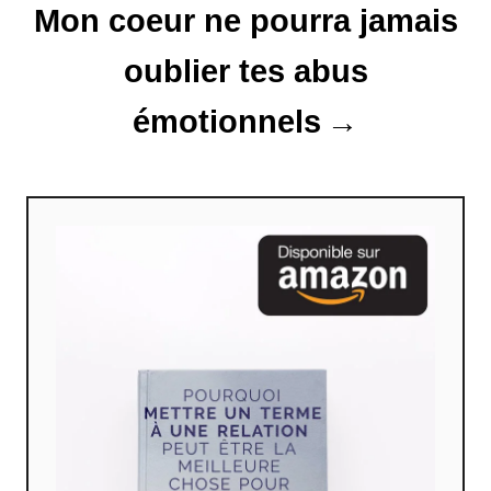
Mon coeur ne pourra jamais
c
l
oublier tes abus
e
émotionnels