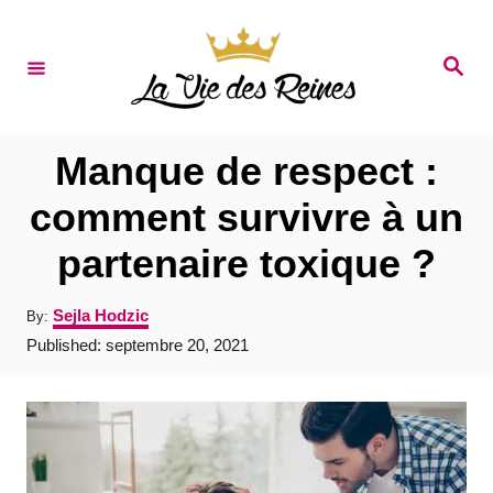
S
k
S
e
i
a
r
p
c
t
h
Manque de respect :
o
comment survivre à un
C
partenaire toxique ?
o
n
A
Sejla Hodzic
By:
t
u
P
Published:
septembre 20, 2021
t
e
o
h
s
o
n
t
r
e
t
d
o