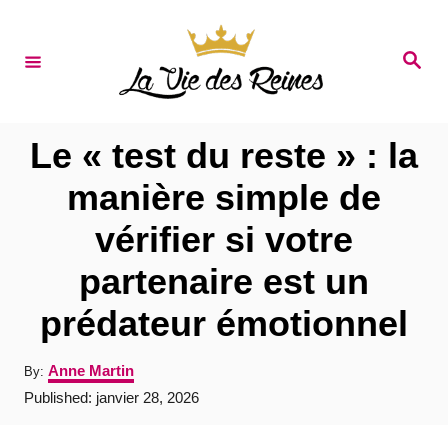
S
k
S
e
i
a
r
p
c
t
h
Le « test du reste » : la
o
manière simple de
C
vérifier si votre
o
n
partenaire est un
t
prédateur émotionnel
e
n
A
Anne Martin
By:
u
t
P
Published:
janvier 28, 2026
t
o
h
s
o