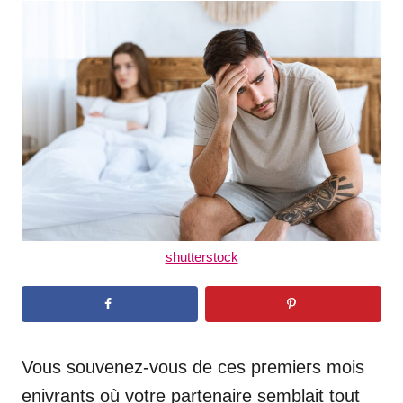
t
r
e
d
o
n
shutterstock
Vous souvenez-vous de ces premiers mois
enivrants où votre partenaire semblait tout