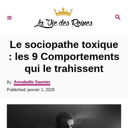
S
k
S
e
i
a
r
p
c
t
h
Le sociopathe toxique
o
: les 9 Comportements
C
qui le trahissent
o
n
A
Annabelle Saunier
By:
t
u
P
Published:
janvier 1, 2026
t
e
o
h
s
o
n
t
r
e
t
d
o