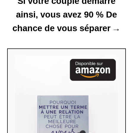
Si votre couple démarre
c
l
ainsi, vous avez 90 % De
e
chance de vous séparer