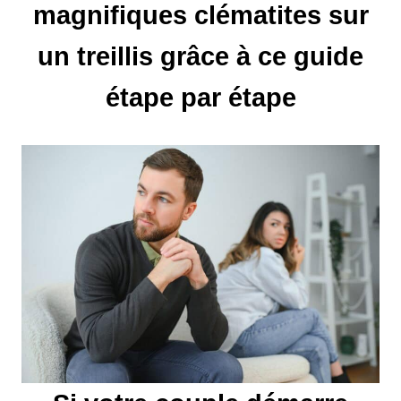
magnifiques clématites sur
o
un treillis grâce à ce guide
n
d
étape par étape
e
l
’
a
r
t
i