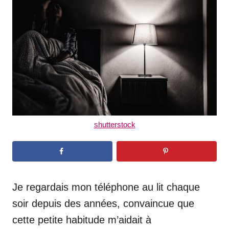
d
o
n
shutterstock
Je regardais mon téléphone au lit chaque
soir depuis des années, convaincue que
cette petite habitude m’aidait à