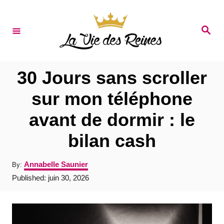
S
k
S
e
i
a
r
p
c
t
h
30 Jours sans scroller
o
sur mon téléphone
C
avant de dormir : le
o
n
bilan cash
t
A
Annabelle Saunier
By:
e
u
P
Published:
juin 30, 2026
t
n
o
h
s
t
o
t
r
e