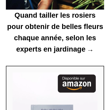
r
Quand tailler les rosiers
t
pour obtenir de belles fleurs
i
chaque année, selon les
c
experts en jardinage
l
e