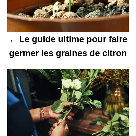
g
a
t
Le guide ultime pour faire
i
germer les graines de citron
o
n
d
e
l
’
a