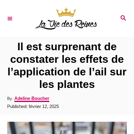
S
k
S
e
i
a
r
p
c
t
h
Il est surprenant de
o
constater les effets de
C
l’application de l’ail sur
o
n
les plantes
t
A
Adeline Boucher
By:
e
u
P
Published:
février 12, 2025
t
n
o
h
s
t
o
t
r
e