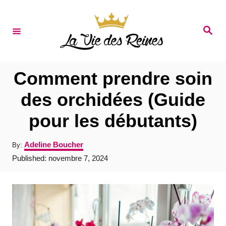
S
k
S
e
i
a
r
p
c
t
h
Comment prendre soin
o
des orchidées (Guide
C
pour les débutants)
o
n
A
Adeline Boucher
By:
t
u
P
Published:
novembre 7, 2024
t
e
o
h
s
o
n
t
r
e
t
d
o