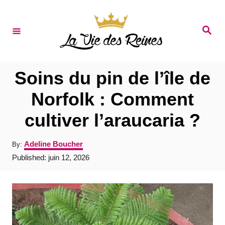
S
k
S
e
i
a
r
p
c
t
h
Soins du pin de l’île de
o
Norfolk : Comment
C
cultiver l’araucaria ?
o
n
A
Adeline Boucher
By:
t
u
P
Published:
juin 12, 2026
t
e
o
h
s
o
n
t
r
e
t
d
o