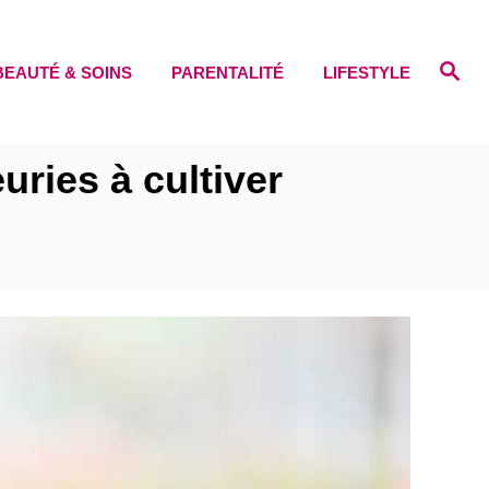
S
BEAUTÉ & SOINS
PARENTALITÉ
LIFESTYLE
e
a
r
c
h
uries à cultiver