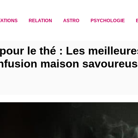
TATIONS
RELATION
ASTRO
PSYCHOLOGIE
our le thé : Les meilleu
nfusion maison savoureu