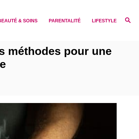
S
BEAUTÉ & SOINS
PARENTALITÉ
LIFESTYLE
e
a
r
c
h
res méthodes pour une
se