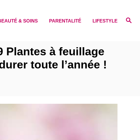
S
BEAUTÉ & SOINS
PARENTALITÉ
LIFESTYLE
e
a
r
c
h
9 Plantes à feuillage
durer toute l’année !