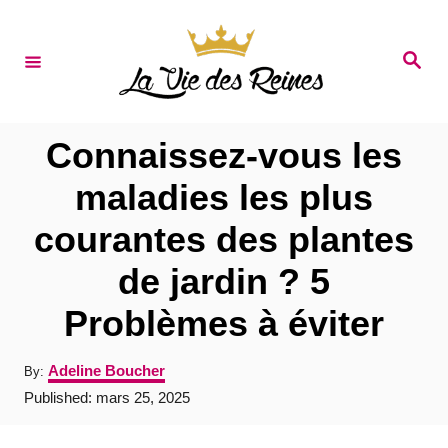
S
k
S
e
i
a
r
p
c
t
h
Connaissez-vous les
o
maladies les plus
C
courantes des plantes
o
n
de jardin ? 5
t
Problèmes à éviter
e
n
A
Adeline Boucher
By:
u
t
P
Published:
mars 25, 2025
t
o
h
s
o