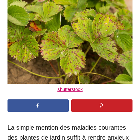
t
r
e
d
o
n
shutterstock
La simple mention des maladies courantes
des plantes de jardin suffit à rendre anxieux