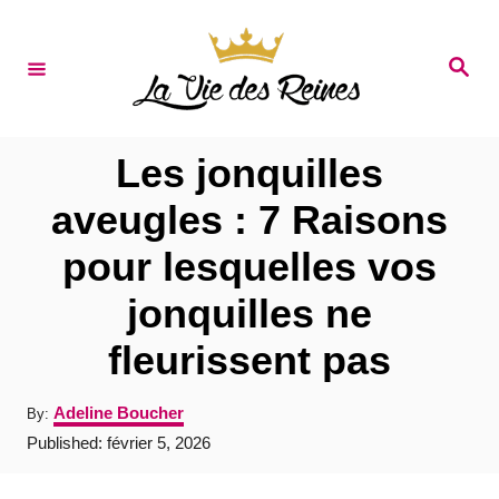
S
k
S
e
i
a
r
p
c
t
h
Les jonquilles
o
aveugles : 7 Raisons
C
pour lesquelles vos
o
n
jonquilles ne
t
fleurissent pas
e
n
A
Adeline Boucher
By:
u
t
P
Published:
février 5, 2026
t
o
h
s
o