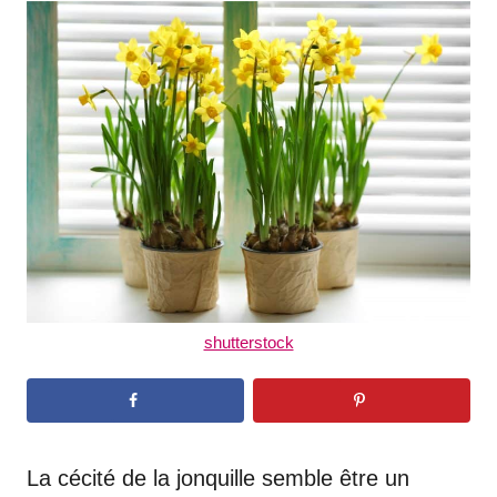
t
r
e
d
o
n
shutterstock
La cécité de la jonquille semble être un