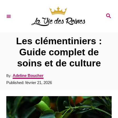
S
k
S
e
i
a
r
p
c
t
h
Les clémentiniers :
o
Guide complet de
C
soins et de culture
o
n
A
Adeline Boucher
By:
t
u
P
Published:
février 21, 2026
t
e
o
h
s
o
n
t
r
e
t
d
o