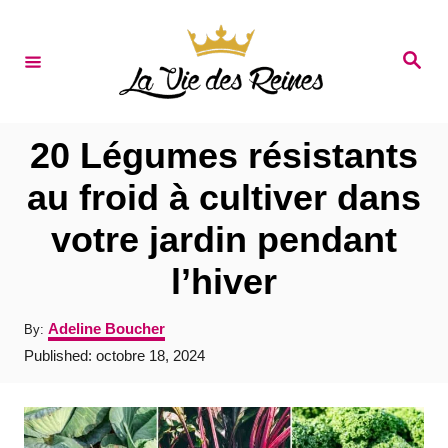
S
k
S
e
i
a
r
p
c
t
h
20 Légumes résistants
o
au froid à cultiver dans
C
votre jardin pendant
o
n
l’hiver
t
A
Adeline Boucher
By:
e
u
P
Published:
octobre 18, 2024
t
n
o
h
s
t
o
t
r
e