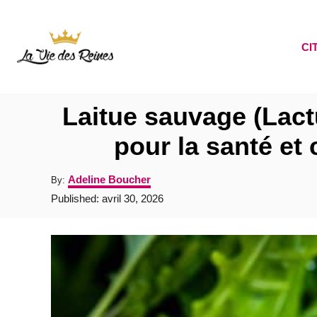
S
k
CI
i
p
t
Laitue sauvage (Lact
o
pour la santé et 
C
o
A
Adeline Boucher
By:
n
u
P
Published:
avril 30, 2026
t
o
t
h
s
o
e
t
r
e
n
d
t
o
n