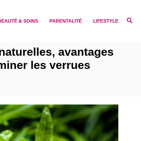
S
BEAUTÉ & SOINS
PARENTALITÉ
LIFESTYLE
e
a
r
c
h
naturelles, avantages
iminer les verrues