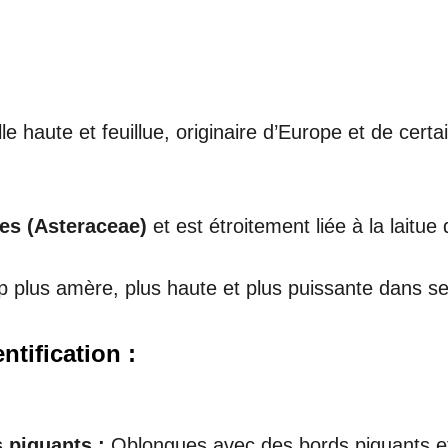
e haute et feuillue, originaire d’Europe et de certa
.
tes (Asteraceae)
et est étroitement liée à la laitue 
 plus amère, plus haute et plus puissante dans se
ntification :
 piquants :
Oblongues avec des bords piquants et