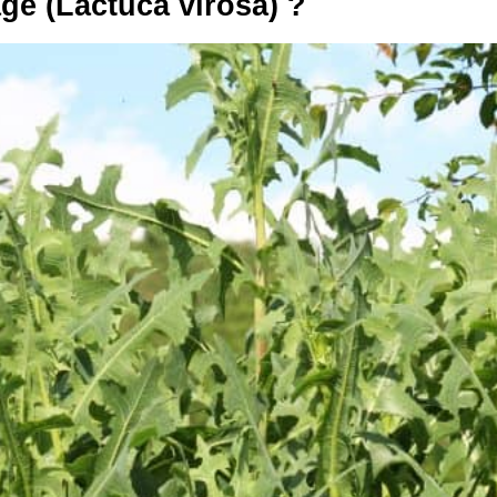
age (Lactuca virosa) ?