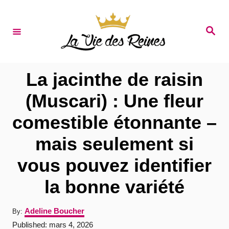
S
k
S
e
i
a
r
p
c
t
h
La jacinthe de raisin
o
(Muscari) : Une fleur
C
comestible étonnante –
o
n
mais seulement si
t
vous pouvez identifier
e
la bonne variété
n
t
A
Adeline Boucher
By:
u
P
Published:
mars 4, 2026
t