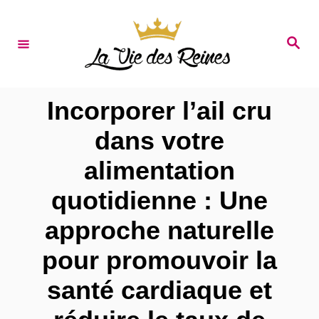
S
k
S
e
i
a
r
p
c
t
h
Incorporer l’ail cru
o
dans votre
C
alimentation
o
n
quotidienne : Une
t
approche naturelle
e
pour promouvoir la
n
santé cardiaque et
t