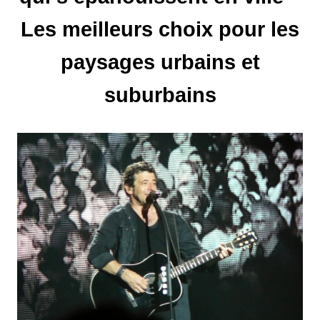
n
Les meilleurs choix pour les
d
paysages urbains et
e
suburbains
l
’
a
r
t
i
c
l