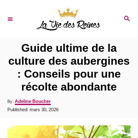
S
k
S
e
i
a
r
p
c
t
h
Guide ultime de la
o
culture des aubergines
C
: Conseils pour une
o
n
récolte abondante
t
A
Adeline Boucher
By:
e
u
P
Published:
mars 30, 2026
t
n
o
h
s
t
o
t
r
e